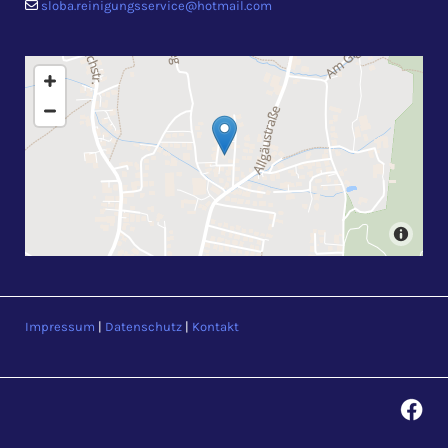
sloba.reinigungsservice@hotmail.com

Impressum
|
Datenschutz
|
Kontakt